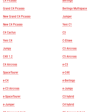
C4 Picasso
Berlingo
Grand C4 Picasso
Berlingo Multispace
New Grand C4 Picasso
Jumper
New C4 Picasso
Yeni C1
C4 Cactus
C3
Yeni C4
C-Elisee
Jumpy
C3 Aircross
C4X 1.2
C5 Aircross
C4 Aircross
e-C3
SpaceTourer
e-C4X
e-C4
e-Berlingo
e-C3 Aircross
e-Jumpy
e-SpaceTourer
C3 hybrid
e-Jumper
C4 hybrid