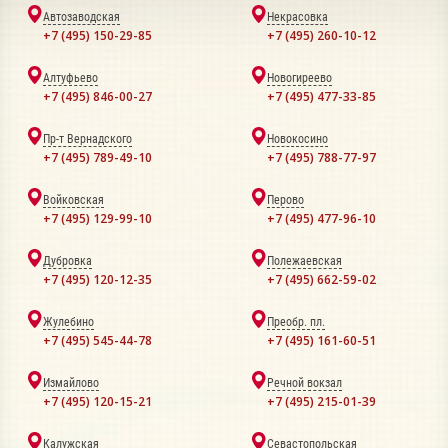
Автозаводская
Некрасовка
+7 (495) 150-29-85
+7 (495) 260-10-12
Алтуфьево
Новогиреево
+7 (495) 846-00-27
+7 (495) 477-33-85
Пр-т Вернадского
Новокосино
+7 (495) 789-49-10
+7 (495) 788-77-97
Войковская
Перово
+7 (495) 129-99-10
+7 (495) 477-96-10
Дубровка
Полежаевская
+7 (495) 120-12-35
+7 (495) 662-59-02
Жулебино
Преобр. пл.
+7 (495) 545-44-78
+7 (495) 161-60-51
Измайлово
Речной вокзал
+7 (495) 120-15-21
+7 (495) 215-01-39
Калужская
Севастопольская