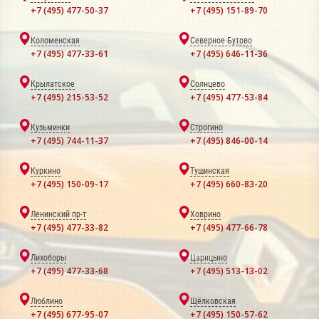
+7 (495) 477-50-37
+7 (495) 151-89-70
Коломенская
Северное Бутово
+7 (495) 477-33-61
+7 (495) 646-11-36
Крылатское
Солнцево
+7 (495) 215-53-52
+7 (495) 477-53-84
Кузьминки
Строгино
+7 (495) 744-11-37
+7 (495) 846-00-14
Куркино
Тушинская
+7 (495) 150-09-17
+7 (495) 660-83-20
Ленинский пр-т
Ховрино
+7 (495) 477-33-82
+7 (495) 477-66-78
Лихоборы
Царицыно
+7 (495) 477-33-68
+7 (495) 513-13-02
Люблино
Щёлковская
+7 (495) 677-95-07
+7 (495) 150-57-62