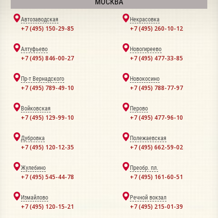
МОСКВА
Автозаводская
Некрасовка
+7 (495) 150-29-85
+7 (495) 260-10-12
Алтуфьево
Новогиреево
+7 (495) 846-00-27
+7 (495) 477-33-85
Пр-т Вернадского
Новокосино
+7 (495) 789-49-10
+7 (495) 788-77-97
Войковская
Перово
+7 (495) 129-99-10
+7 (495) 477-96-10
Дубровка
Полежаевская
+7 (495) 120-12-35
+7 (495) 662-59-02
Жулебино
Преобр. пл.
+7 (495) 545-44-78
+7 (495) 161-60-51
Измайлово
Речной вокзал
+7 (495) 120-15-21
+7 (495) 215-01-39