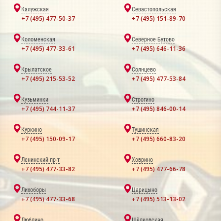
Калужская
Севастопольская
+7 (495) 477-50-37
+7 (495) 151-89-70
Коломенская
Северное Бутово
+7 (495) 477-33-61
+7 (495) 646-11-36
Крылатское
Солнцево
+7 (495) 215-53-52
+7 (495) 477-53-84
Кузьминки
Строгино
+7 (495) 744-11-37
+7 (495) 846-00-14
Куркино
Тушинская
+7 (495) 150-09-17
+7 (495) 660-83-20
Ленинский пр-т
Ховрино
+7 (495) 477-33-82
+7 (495) 477-66-78
Лихоборы
Царицыно
+7 (495) 477-33-68
+7 (495) 513-13-02
Люблино
Щёлковская