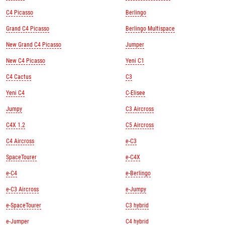
C4 Picasso
Berlingo
Grand C4 Picasso
Berlingo Multispace
New Grand C4 Picasso
Jumper
New C4 Picasso
Yeni C1
C4 Cactus
C3
Yeni C4
C-Elisee
Jumpy
C3 Aircross
C4X 1.2
C5 Aircross
C4 Aircross
e-C3
SpaceTourer
e-C4X
e-C4
e-Berlingo
e-C3 Aircross
e-Jumpy
e-SpaceTourer
C3 hybrid
e-Jumper
C4 hybrid