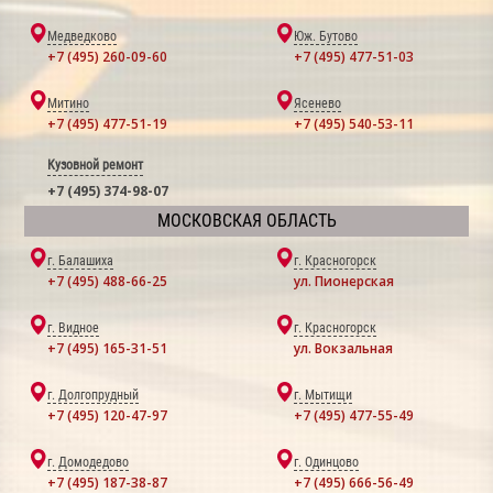
Медведково
Юж. Бутово
+7 (495) 260-09-60
+7 (495) 477-51-03
Митино
Ясенево
+7 (495) 477-51-19
+7 (495) 540-53-11
Кузовной ремонт
+7 (495) 374-98-07
МОСКОВСКАЯ ОБЛАСТЬ
г. Балашиха
г. Красногорск
+7 (495) 488-66-25
ул. Пионерская
г. Видное
г. Красногорск
+7 (495) 165-31-51
ул. Вокзальная
г. Долгопрудный
г. Мытищи
+7 (495) 120-47-97
+7 (495) 477-55-49
г. Домодедово
г. Одинцово
+7 (495) 187-38-87
+7 (495) 666-56-49