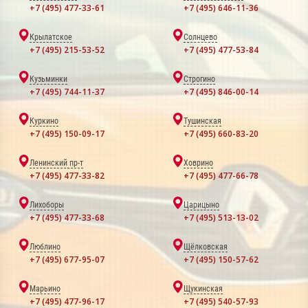
+7 (495) 477-33-61
+7 (495) 646-11-36
Крылатское
Солнцево
+7 (495) 215-53-52
+7 (495) 477-53-84
Кузьминки
Строгино
+7 (495) 744-11-37
+7 (495) 846-00-14
Куркино
Тушинская
+7 (495) 150-09-17
+7 (495) 660-83-20
Ленинский пр-т
Ховрино
+7 (495) 477-33-82
+7 (495) 477-66-78
Лихоборы
Царицыно
+7 (495) 477-33-68
+7 (495) 513-13-02
Люблино
Щёлковская
+7 (495) 677-95-07
+7 (495) 150-57-62
Марьино
Щукинская
+7 (495) 477-96-17
+7 (495) 540-57-93