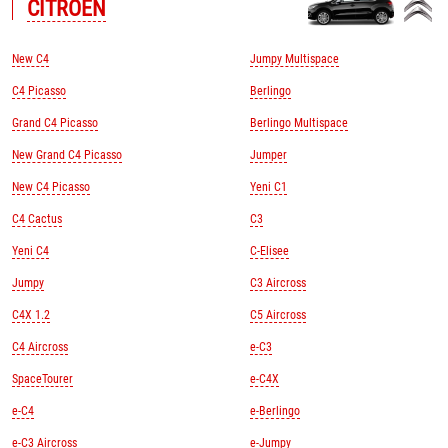
CITROЁN
New C4
Jumpy Multispace
C4 Picasso
Berlingo
Grand C4 Picasso
Berlingo Multispace
New Grand C4 Picasso
Jumper
New C4 Picasso
Yeni C1
C4 Cactus
C3
Yeni C4
C-Elisee
Jumpy
C3 Aircross
C4X 1.2
C5 Aircross
C4 Aircross
e-C3
SpaceTourer
e-C4X
e-C4
e-Berlingo
e-C3 Aircross
e-Jumpy