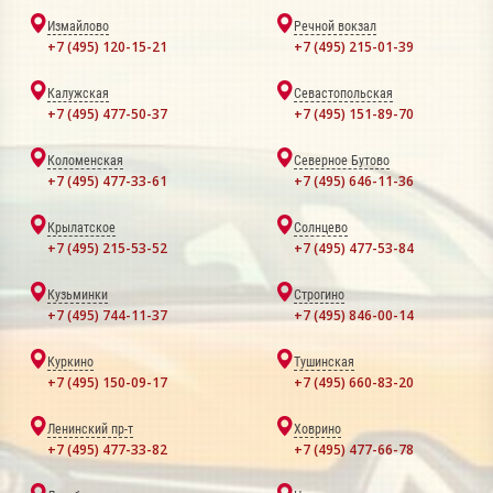
Измайлово
Речной вокзал
+7 (495) 120-15-21
+7 (495) 215-01-39
Калужская
Севастопольская
+7 (495) 477-50-37
+7 (495) 151-89-70
Коломенская
Северное Бутово
+7 (495) 477-33-61
+7 (495) 646-11-36
Крылатское
Солнцево
+7 (495) 215-53-52
+7 (495) 477-53-84
Кузьминки
Строгино
+7 (495) 744-11-37
+7 (495) 846-00-14
Куркино
Тушинская
+7 (495) 150-09-17
+7 (495) 660-83-20
Ленинский пр-т
Ховрино
+7 (495) 477-33-82
+7 (495) 477-66-78