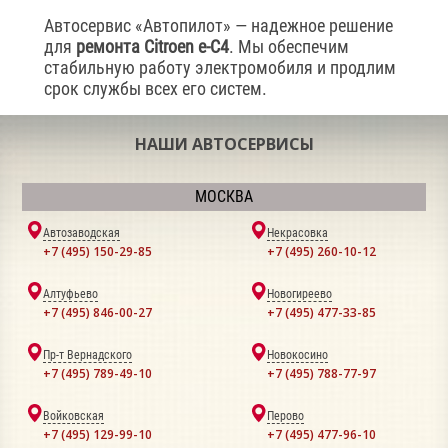
Автосервис «Автопилот» — надежное решение
для
ремонта Citroen e-C4
. Мы обеспечим
стабильную работу электромобиля и продлим
срок службы всех его систем.
НАШИ АВТОСЕРВИСЫ
МОСКВА
Автозаводская
Некрасовка
+7 (495) 150-29-85
+7 (495) 260-10-12
Алтуфьево
Новогиреево
+7 (495) 846-00-27
+7 (495) 477-33-85
Пр-т Вернадского
Новокосино
+7 (495) 789-49-10
+7 (495) 788-77-97
Войковская
Перово
+7 (495) 129-99-10
+7 (495) 477-96-10