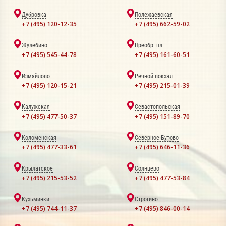
Дубровка
Полежаевская
+7 (495) 120-12-35
+7 (495) 662-59-02
Жулебино
Преобр. пл.
+7 (495) 545-44-78
+7 (495) 161-60-51
Измайлово
Речной вокзал
+7 (495) 120-15-21
+7 (495) 215-01-39
Калужская
Севастопольская
+7 (495) 477-50-37
+7 (495) 151-89-70
Коломенская
Северное Бутово
+7 (495) 477-33-61
+7 (495) 646-11-36
Крылатское
Солнцево
+7 (495) 215-53-52
+7 (495) 477-53-84
Кузьминки
Строгино
+7 (495) 744-11-37
+7 (495) 846-00-14