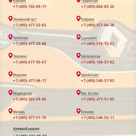
Куркино
Тушинская
+7 (495) 150-09-17
+7 (495) 660-83-20
Ленинский пр-т
Ховрино
+7 (495) 477-33-82
+7 (495) 477-66-78
Лихоборы
Царицыно
+7 (495) 477-33-68
+7 (495) 513-13-02
Люблино
Щёлковская
+7 (495) 677-95-07
+7 (495) 150-57-62
Марьино
Щукинская
+7 (495) 477-96-17
+7 (495) 540-57-93
Медведково
Юж. Бутово
+7 (495) 260-09-60
+7 (495) 477-51-03
Митино
Ясенево
+7 (495) 477-51-19
+7 (495) 540-53-11
Кузовной ремонт