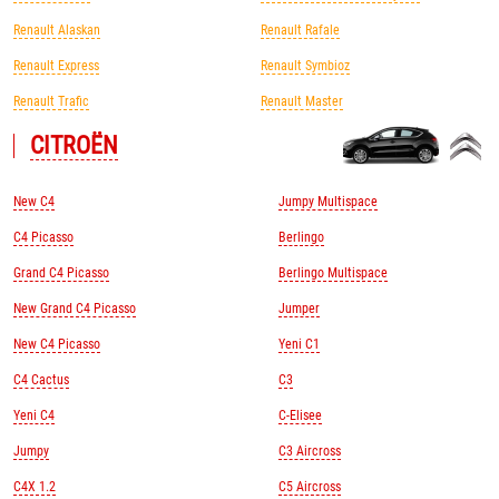
Renault Alaskan
Renault Rafale
Renault Express
Renault Symbioz
Renault Trafic
Renault Master
CITROЁN
New C4
Jumpy Multispace
C4 Picasso
Berlingo
Grand C4 Picasso
Berlingo Multispace
New Grand C4 Picasso
Jumper
New C4 Picasso
Yeni C1
C4 Cactus
C3
Yeni C4
C-Elisee
Jumpy
C3 Aircross
C4X 1.2
C5 Aircross