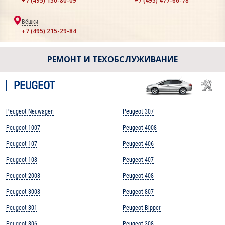
+7 (495) 150-80-09
+7 (495) 477-66-78
Вёшки
+7 (495) 215-29-84
РЕМОНТ И ТЕХОБСЛУЖИВАНИЕ
PEUGEOT
Peugeot Neuwagen
Peugeot 307
Peugeot 1007
Peugeot 4008
Peugeot 107
Peugeot 406
Peugeot 108
Peugeot 407
Peugeot 2008
Peugeot 408
Peugeot 3008
Peugeot 807
Peugeot 301
Peugeot Bipper
Peugeot 306
Peugeot 308