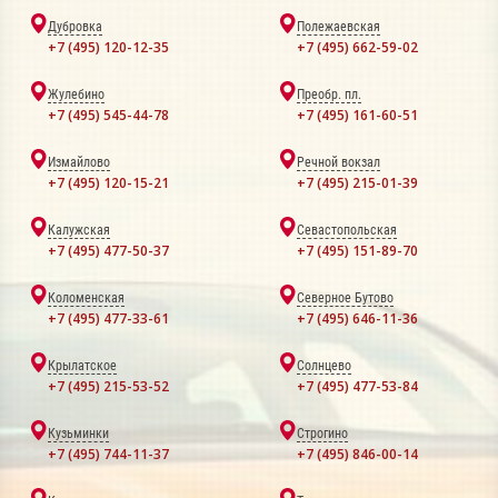
Дубровка
Полежаевская
+7 (495) 120-12-35
+7 (495) 662-59-02
Жулебино
Преобр. пл.
+7 (495) 545-44-78
+7 (495) 161-60-51
Измайлово
Речной вокзал
+7 (495) 120-15-21
+7 (495) 215-01-39
Калужская
Севастопольская
+7 (495) 477-50-37
+7 (495) 151-89-70
Коломенская
Северное Бутово
+7 (495) 477-33-61
+7 (495) 646-11-36
Крылатское
Солнцево
+7 (495) 215-53-52
+7 (495) 477-53-84
Кузьминки
Строгино
+7 (495) 744-11-37
+7 (495) 846-00-14