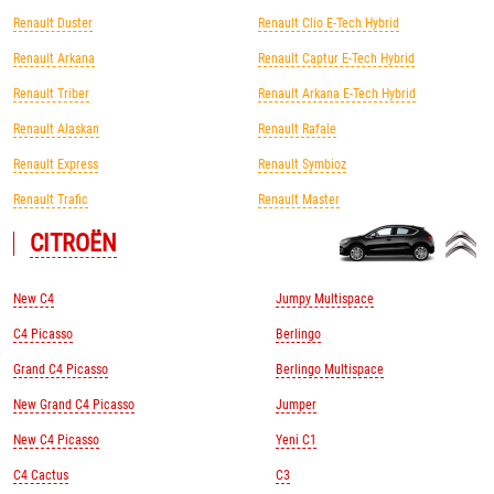
Renault Duster
Renault Clio E-Tech Hybrid
Renault Arkana
Renault Captur E-Tech Hybrid
Renault Triber
Renault Arkana E-Tech Hybrid
Renault Alaskan
Renault Rafale
Renault Express
Renault Symbioz
Renault Trafic
Renault Master
CITROЁN
New C4
Jumpy Multispace
C4 Picasso
Berlingo
Grand C4 Picasso
Berlingo Multispace
New Grand C4 Picasso
Jumper
New C4 Picasso
Yeni C1
C4 Cactus
C3