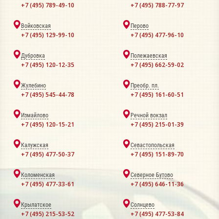
+7 (495) 789-49-10
+7 (495) 788-77-97
Войковская
Перово
+7 (495) 129-99-10
+7 (495) 477-96-10
Дубровка
Полежаевская
+7 (495) 120-12-35
+7 (495) 662-59-02
Жулебино
Преобр. пл.
+7 (495) 545-44-78
+7 (495) 161-60-51
Измайлово
Речной вокзал
+7 (495) 120-15-21
+7 (495) 215-01-39
Калужская
Севастопольская
+7 (495) 477-50-37
+7 (495) 151-89-70
Коломенская
Северное Бутово
+7 (495) 477-33-61
+7 (495) 646-11-36
Крылатское
Солнцево
+7 (495) 215-53-52
+7 (495) 477-53-84