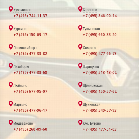
Кузьминки
Строгино
+7 (495) 744-11-37
+7 (495) 846-00-14
Куркино
Тушинская
+7 (495) 150-09-17
+7 (495) 660-83-20
Ленинский пр-т
Ховрино
+7 (495) 477-33-82
+7 (495) 477-66-78
Лихоборы
Царицыно
+7 (495) 477-33-68
+7 (495) 513-13-02
Люблино
Щёлковская
+7 (495) 677-95-07
+7 (495) 150-57-62
Марьино
Щукинская
+7 (495) 477-96-17
+7 (495) 540-57-93
Медведково
Юж. Бутово
+7 (495) 260-09-60
+7 (495) 477-51-03