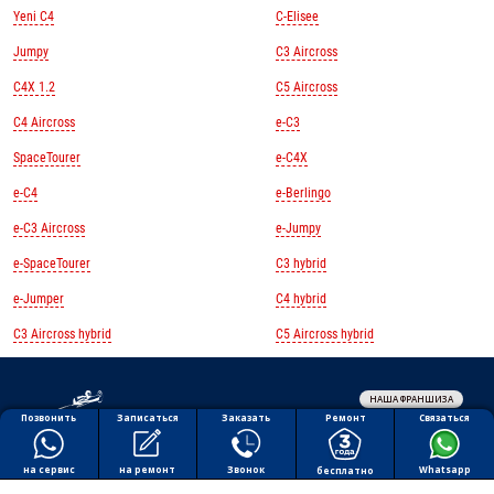
Yeni C4
C-Elisee
Jumpy
C3 Aircross
C4X 1.2
C5 Aircross
C4 Aircross
e-C3
SpaceTourer
e-C4X
e-C4
e-Berlingo
e-C3 Aircross
e-Jumpy
e-SpaceTourer
C3 hybrid
e-Jumper
C4 hybrid
C3 Aircross hybrid
C5 Aircross hybrid
НАША ФРАНШИЗА
Обработка персональных данных
Ремонт
Позвонить
Заказать
Связаться
Записаться
Политика конфиденциальности
Полезная информация
на ремонт
на сервис
Звонок
Whatsapp
бесплатно
Все права защищены © 2026 АВТОПИЛОТ