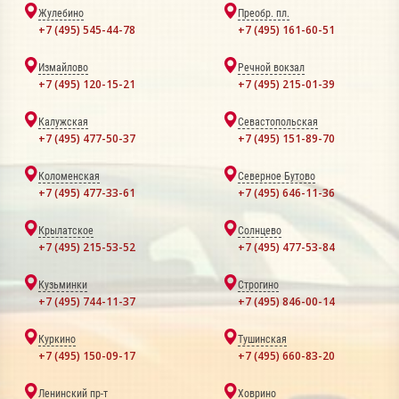
Жулебино
Преобр. пл.
+7 (495) 545-44-78
+7 (495) 161-60-51
Измайлово
Речной вокзал
+7 (495) 120-15-21
+7 (495) 215-01-39
Калужская
Севастопольская
+7 (495) 477-50-37
+7 (495) 151-89-70
Коломенская
Северное Бутово
+7 (495) 477-33-61
+7 (495) 646-11-36
Крылатское
Солнцево
+7 (495) 215-53-52
+7 (495) 477-53-84
Кузьминки
Строгино
+7 (495) 744-11-37
+7 (495) 846-00-14
Куркино
Тушинская
+7 (495) 150-09-17
+7 (495) 660-83-20
Ленинский пр-т
Ховрино