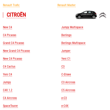
Renault Trafic
Renault Master
CITROЁN
New C4
Jumpy Multispace
C4 Picasso
Berlingo
Grand C4 Picasso
Berlingo Multispace
New Grand C4 Picasso
Jumper
New C4 Picasso
Yeni C1
C4 Cactus
C3
Yeni C4
C-Elisee
Jumpy
C3 Aircross
C4X 1.2
C5 Aircross
C4 Aircross
e-C3
SpaceTourer
e-C4X