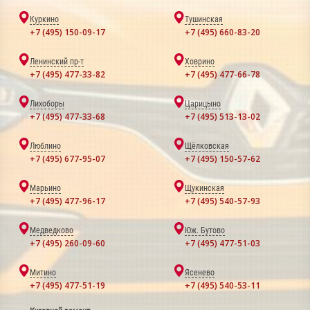
Куркино
Тушинская
+7 (495) 150-09-17
+7 (495) 660-83-20
Ленинский пр-т
Ховрино
+7 (495) 477-33-82
+7 (495) 477-66-78
Лихоборы
Царицыно
+7 (495) 477-33-68
+7 (495) 513-13-02
Люблино
Щёлковская
+7 (495) 677-95-07
+7 (495) 150-57-62
Марьино
Щукинская
+7 (495) 477-96-17
+7 (495) 540-57-93
Медведково
Юж. Бутово
+7 (495) 260-09-60
+7 (495) 477-51-03
Митино
Ясенево
+7 (495) 477-51-19
+7 (495) 540-53-11