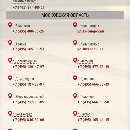
Кузовной ремонт
+7 (495) 374-98-07
МОСКОВСКАЯ ОБЛАСТЬ
г. Балашиха
г. Красногорск
+7 (495) 488-66-25
ул. Пионерская
г. Видное
г. Красногорск
+7 (495) 165-31-51
ул. Вокзальная
г. Долгопрудный
г. Мытищи
+7 (495) 120-47-97
+7 (495) 477-55-49
г. Домодедово
г. Одинцово
+7 (495) 187-38-87
+7 (495) 666-56-49
г. Железнодорожный
г. Подольск
+7 (495) 212-13-85
+7 (495) 666-56-58
г. Зеленоград
г. Реутов
+7 (495) 846-80-06
+7 (495) 165-41-15