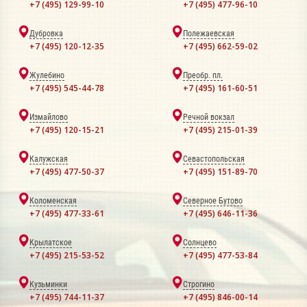
+7 (495) 129-99-10
+7 (495) 477-96-10
Дубровка
Полежаевская
+7 (495) 120-12-35
+7 (495) 662-59-02
Жулебино
Преобр. пл.
+7 (495) 545-44-78
+7 (495) 161-60-51
Измайлово
Речной вокзал
+7 (495) 120-15-21
+7 (495) 215-01-39
Калужская
Севастопольская
+7 (495) 477-50-37
+7 (495) 151-89-70
Коломенская
Северное Бутово
+7 (495) 477-33-61
+7 (495) 646-11-36
Крылатское
Солнцево
+7 (495) 215-53-52
+7 (495) 477-53-84
Кузьминки
Строгино
+7 (495) 744-11-37
+7 (495) 846-00-14