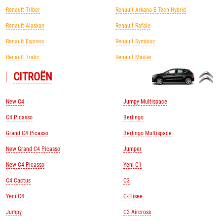
Renault Triber
Renault Arkana E-Tech Hybrid
Renault Alaskan
Renault Rafale
Renault Express
Renault Symbioz
Renault Trafic
Renault Master
CITROЁN
New C4
Jumpy Multispace
C4 Picasso
Berlingo
Grand C4 Picasso
Berlingo Multispace
New Grand C4 Picasso
Jumper
New C4 Picasso
Yeni C1
C4 Cactus
C3
Yeni C4
C-Elisee
Jumpy
C3 Aircross