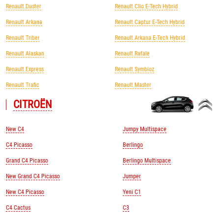
Renault Duster
Renault Clio E-Tech Hybrid
Renault Arkana
Renault Captur E-Tech Hybrid
Renault Triber
Renault Arkana E-Tech Hybrid
Renault Alaskan
Renault Rafale
Renault Express
Renault Symbioz
Renault Trafic
Renault Master
CITROЁN
New C4
Jumpy Multispace
C4 Picasso
Berlingo
Grand C4 Picasso
Berlingo Multispace
New Grand C4 Picasso
Jumper
New C4 Picasso
Yeni C1
C4 Cactus
C3