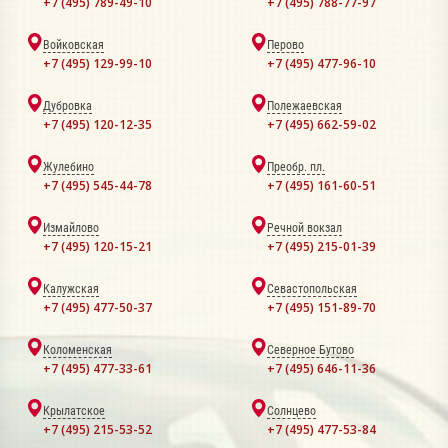
+7 (495) 789-49-10
+7 (495) 788-77-97
Войковская
Перово
+7 (495) 129-99-10
+7 (495) 477-96-10
Дубровка
Полежаевская
+7 (495) 120-12-35
+7 (495) 662-59-02
Жулебино
Преобр. пл.
+7 (495) 545-44-78
+7 (495) 161-60-51
Измайлово
Речной вокзал
+7 (495) 120-15-21
+7 (495) 215-01-39
Калужская
Севастопольская
+7 (495) 477-50-37
+7 (495) 151-89-70
Коломенская
Северное Бутово
+7 (495) 477-33-61
+7 (495) 646-11-36
Крылатское
Солнцево
+7 (495) 215-53-52
+7 (495) 477-53-84