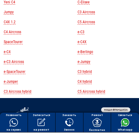
Yeni C4
C-Elisee
Jumpy
C3 Aircross
C4X 1.2
C5 Aircross
C4 Aircross
e-C3
SpaceTourer
e-C4X
e-C4
e-Berlingo
e-C3 Aircross
e-Jumpy
e-SpaceTourer
C3 hybrid
e-Jumper
C4 hybrid
C3 Aircross hybrid
C5 Aircross hybrid
НАША ФРАНШИЗА
Обработка персональных данных
Ремонт
Позвонить
Заказать
Связаться
Записаться
Политика конфиденциальности
Полезная информация
на ремонт
на сервис
Звонок
Whatsapp
бесплатно
Все права защищены © 2026 АВТОПИЛОТ