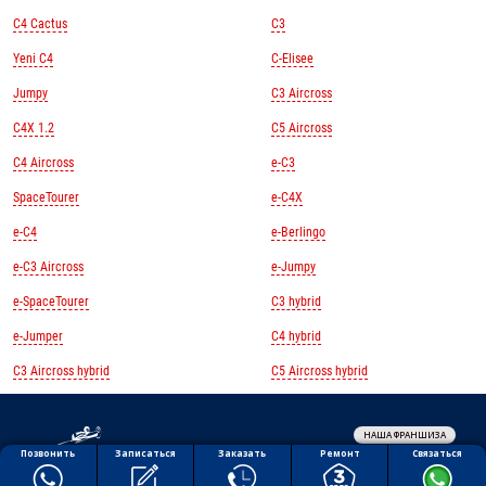
C4 Cactus
C3
Yeni C4
C-Elisee
Jumpy
C3 Aircross
C4X 1.2
C5 Aircross
C4 Aircross
e-C3
SpaceTourer
e-C4X
e-C4
e-Berlingo
e-C3 Aircross
e-Jumpy
e-SpaceTourer
C3 hybrid
e-Jumper
C4 hybrid
C3 Aircross hybrid
C5 Aircross hybrid
НАША ФРАНШИЗА
Обработка персональных данных
Ремонт
Позвонить
Заказать
Связаться
Записаться
Политика конфиденциальности
Полезная информация