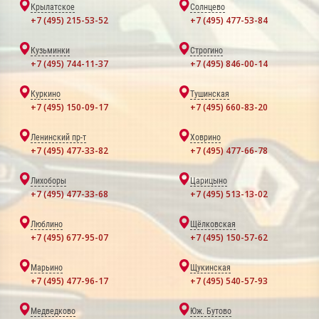
Крылатское
Солнцево
+7 (495) 215-53-52
+7 (495) 477-53-84
Кузьминки
Строгино
+7 (495) 744-11-37
+7 (495) 846-00-14
Куркино
Тушинская
+7 (495) 150-09-17
+7 (495) 660-83-20
Ленинский пр-т
Ховрино
+7 (495) 477-33-82
+7 (495) 477-66-78
Лихоборы
Царицыно
+7 (495) 477-33-68
+7 (495) 513-13-02
Люблино
Щёлковская
+7 (495) 677-95-07
+7 (495) 150-57-62
Марьино
Щукинская
+7 (495) 477-96-17
+7 (495) 540-57-93
Медведково
Юж. Бутово