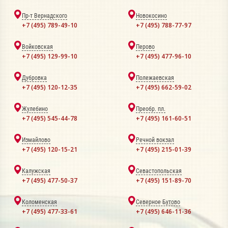
Пр-т Вернадского
Новокосино
+7 (495) 789-49-10
+7 (495) 788-77-97
Войковская
Перово
+7 (495) 129-99-10
+7 (495) 477-96-10
Дубровка
Полежаевская
+7 (495) 120-12-35
+7 (495) 662-59-02
Жулебино
Преобр. пл.
+7 (495) 545-44-78
+7 (495) 161-60-51
Измайлово
Речной вокзал
+7 (495) 120-15-21
+7 (495) 215-01-39
Калужская
Севастопольская
+7 (495) 477-50-37
+7 (495) 151-89-70
Коломенская
Северное Бутово
+7 (495) 477-33-61
+7 (495) 646-11-36