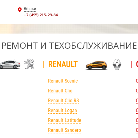
Вёшки
+7 (495) 215-29-84
РЕМОНТ И ТЕХОБСЛУЖИВАНИЕ
RENAULT
Renault Scenic
Renault Clio
C
Renault Clio RS
C
Renault Logan
C
Renault Latitude
C
Renault Sandero
C