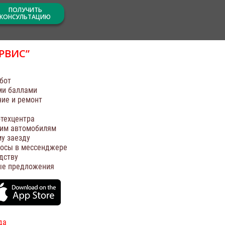
ПОЛУЧИТЬ
КОНСУЛЬТАЦИЮ
РВИС”
бот
ми баллами
ние и ремонт
техцентра
оим автомобилям
у заезду
росы в мессенджере
дству
ые предложения
да