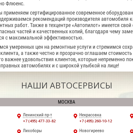
но Флюенс.
мы применяем сертифицированное современное оборудова
идерживаемся рекомендаций производителя автомобиля к
тных работ. Также в техцентре «Автопилот» имеется свой
пасных частей и качественных копий, благодаря чему заме
ся с максимальной эффективностью.
ся умеренных цен на ремонтные услуги и стремимся сох
клиента, а также честно и прозрачно оглашаем стоимость
его важнее удовольствия клиентов, которые непременно п
справных автомобилях и с широкой улыбкой на лице!
НАШИ АВТОСЕРВИСЫ
МОСКВА
Ленинский пр-т
Некрасовка
+7 (495) 477-33-82
+7 (495) 260-10-12
Лихоборы
Новогиреево