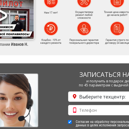
Осуществляем
Точная цена известн
Нам 17 лет!
ремонт любой
до начала работ!
сложности
Кэшбэк - 10% от
Персональная гарантия
Гарантия строго по
каждого ремонта
генерального директора
договору 24 месяца
мпании
Иванов Н.
ЗАПИСАТЬСЯ Н
и получить в подарок ди
по 45 параметрам с выдачей 
Выберите техцентр:
Согласие на обработку персональн
данных в целях исполнения запроса