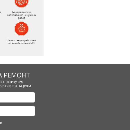
а
Без преписок и
навязывания ненужных
работ
Наши станции работают
по всей Москве и МО
А РЕМОНТ
агностику а/м
чек-листа на руки
ых