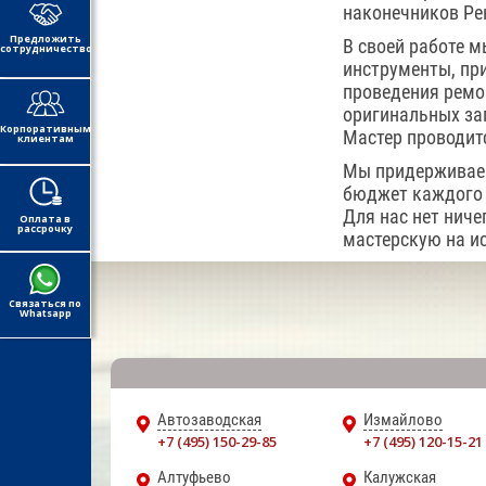
наконечников Ре
Предложить
В своей работе 
сотрудничество
инструменты, пр
проведения ремон
оригинальных за
Корпоративным
Мастер проводит
клиентам
Мы придерживаем
бюджет каждого 
Для нас нет нич
Оплата в
рассрочку
мастерскую на и
Связаться по
Whatsapp
Автозаводская
Измайлово
+7 (495) 150-29-85
+7 (495) 120-15-21
Алтуфьево
Калужская