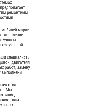
истемах
 предполагает
угим ремонтным
костями
томобилей марки
установление
е узнаем
т озвученной
наши специалисты
довой, двигателя
ых работ, замену
ут выполнены
 качества
нта. Мы
стояние,
воляет нам
рулевых