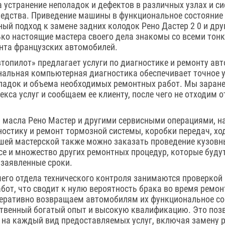
 устранение неполадок и дефектов в различных узлах и с
редства. Приведение машины в функциональное состояние
ый подход к замене задних колодок Рено Дастер 2 0 и др
ько настоящие мастера своего дела знакомы со всеми тон
нта французских автомобилей.
втопилот» предлагает услуги по диагностике и ремонту ав
нальная компьютерная диагностика обеспечивает точное 
адок и объема необходимых ремонтных работ. Мы заране
кса услуг и сообщаем ее клиенту, после чего не отходим о
й масла Рено Мастер и другими сервисными операциями, 
остику и ремонт тормозной системы, коробки передач, хо
ашей мастерской также можно заказать проведение кузовн
nce и множество других ремонтных процедур, которые буд
 заявленные сроки.
его отдела технического контроля занимаются проверкой
бот, что сводит к нулю вероятность брака во время ремо
перативно возвращаем автомобилям их функциональное со
ственный богатый опыт и высокую квалификацию. Это поз
 на каждый вид предоставляемых услуг, включая замену 