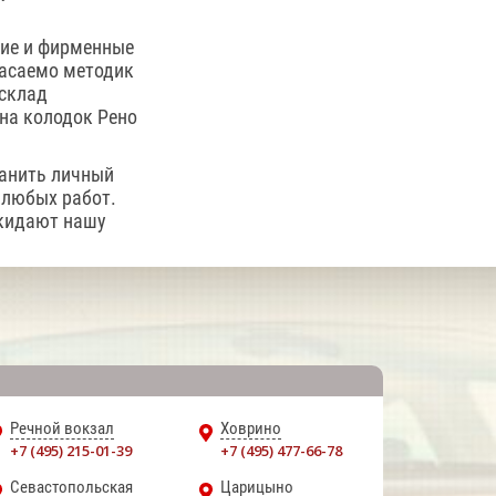
ние и фирменные
асаемо методик
 склад
на колодок Рено
ранить личный
 любых работ.
окидают нашу
Речной вокзал
Ховрино
+7 (495) 215-01-39
+7 (495) 477-66-78
Севастопольская
Царицыно