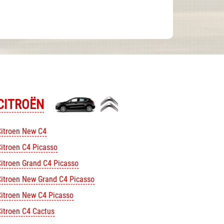
CITROЁN
Citroen New C4
itroen C4 Picasso
itroen Grand C4 Picasso
itroen New Grand C4 Picasso
itroen New C4 Picasso
itroen C4 Cactus