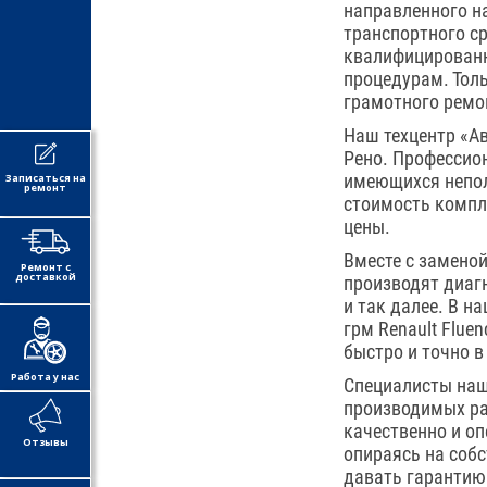
направленного на
транспортного с
квалифицированн
процедурам. Тол
грамотного ремо
Наш техцентр «А
Рено. Профессио
имеющихся непол
Записаться на
ремонт
стоимость компле
цены.
Вместе с замено
Ремонт с
доставкой
производят диагн
и так далее. В н
грм Renault Flue
быстро и точно в
Работа у нас
Специалисты наш
производимых ра
качественно и о
Отзывы
опираясь на соб
давать гарантию