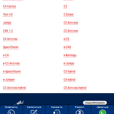
C4 Cactus
C3
Yeni C4
C-Elisee
Jumpy
C3 Aircross
C4X 1.2
C5 Aircross
C4 Aircross
e-C3
SpaceTourer
e-C4X
e-C4
e-Berlingo
e-C3 Aircross
e-Jumpy
e-SpaceTourer
C3 hybrid
e-Jumper
C4 hybrid
C3 Aircross hybrid
C5 Aircross hybrid
НАША ФРАНШИЗА
Обработка персональных данных
Ремонт
Позвонить
Заказать
Связаться
Записаться
Политика конфиденциальности