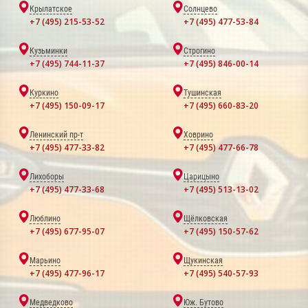
Крылатское
Солнцево
+7 (495) 215-53-52
+7 (495) 477-53-84
Кузьминки
Строгино
+7 (495) 744-11-37
+7 (495) 846-00-14
Куркино
Тушинская
+7 (495) 150-09-17
+7 (495) 660-83-20
Ленинский пр-т
Ховрино
+7 (495) 477-33-82
+7 (495) 477-66-78
Лихоборы
Царицыно
+7 (495) 477-33-68
+7 (495) 513-13-02
Люблино
Щёлковская
+7 (495) 677-95-07
+7 (495) 150-57-62
Марьино
Щукинская
+7 (495) 477-96-17
+7 (495) 540-57-93
Медведково
Юж. Бутово