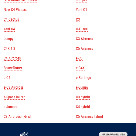
New Grand C4 Picasso
Jumper
New C4 Picasso
Yeni C1
C4 Cactus
C3
Yeni C4
C-Elisee
Jumpy
C3 Aircross
C4X 1.2
C5 Aircross
C4 Aircross
e-C3
SpaceTourer
e-C4X
e-C4
e-Berlingo
e-C3 Aircross
e-Jumpy
e-SpaceTourer
C3 hybrid
e-Jumper
C4 hybrid
C3 Aircross hybrid
C5 Aircross hybrid
НАША ФРАНШИЗА