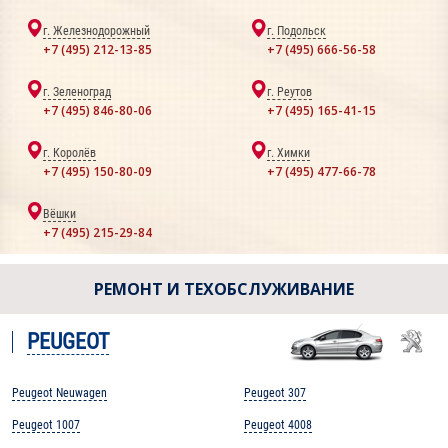
г. Железнодорожный
г. Подольск
+7 (495) 212-13-85
+7 (495) 666-56-58
г. Зеленоград
г. Реутов
+7 (495) 846-80-06
+7 (495) 165-41-15
г. Королёв
г. Химки
+7 (495) 150-80-09
+7 (495) 477-66-78
Вёшки
+7 (495) 215-29-84
РЕМОНТ И ТЕХОБСЛУЖИВАНИЕ
PEUGEOT
Peugeot Neuwagen
Peugeot 307
Peugeot 1007
Peugeot 4008