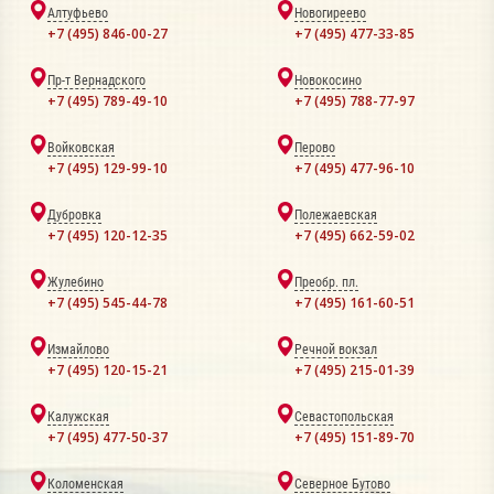
Алтуфьево
Новогиреево
+7 (495) 846-00-27
+7 (495) 477-33-85
Пр-т Вернадского
Новокосино
+7 (495) 789-49-10
+7 (495) 788-77-97
Войковская
Перово
+7 (495) 129-99-10
+7 (495) 477-96-10
Дубровка
Полежаевская
+7 (495) 120-12-35
+7 (495) 662-59-02
Жулебино
Преобр. пл.
+7 (495) 545-44-78
+7 (495) 161-60-51
Измайлово
Речной вокзал
+7 (495) 120-15-21
+7 (495) 215-01-39
Калужская
Севастопольская
+7 (495) 477-50-37
+7 (495) 151-89-70
Коломенская
Северное Бутово