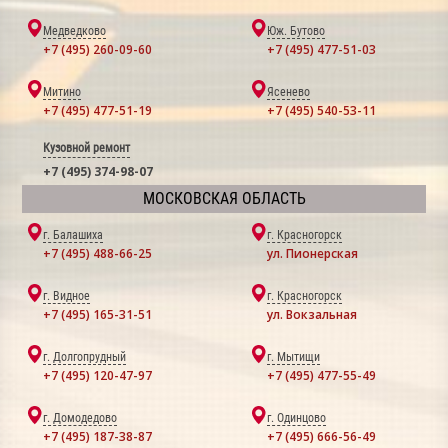
Медведково
Юж. Бутово
+7 (495) 260-09-60
+7 (495) 477-51-03
Митино
Ясенево
+7 (495) 477-51-19
+7 (495) 540-53-11
Кузовной ремонт
+7 (495) 374-98-07
МОСКОВСКАЯ ОБЛАСТЬ
г. Балашиха
г. Красногорск
+7 (495) 488-66-25
ул. Пионерская
г. Видное
г. Красногорск
+7 (495) 165-31-51
ул. Вокзальная
г. Долгопрудный
г. Мытищи
+7 (495) 120-47-97
+7 (495) 477-55-49
г. Домодедово
г. Одинцово
+7 (495) 187-38-87
+7 (495) 666-56-49