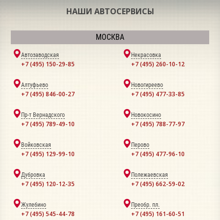
НАШИ АВТОСЕРВИСЫ
МОСКВА
Автозаводская
Некрасовка
+7 (495) 150-29-85
+7 (495) 260-10-12
Алтуфьево
Новогиреево
+7 (495) 846-00-27
+7 (495) 477-33-85
Пр-т Вернадского
Новокосино
+7 (495) 789-49-10
+7 (495) 788-77-97
Войковская
Перово
+7 (495) 129-99-10
+7 (495) 477-96-10
Дубровка
Полежаевская
+7 (495) 120-12-35
+7 (495) 662-59-02
Жулебино
Преобр. пл.
+7 (495) 545-44-78
+7 (495) 161-60-51