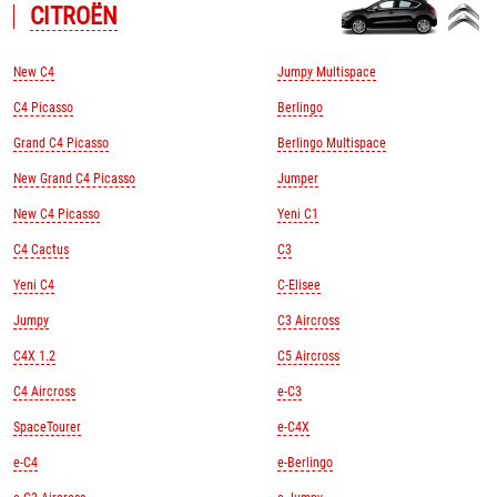
CITROЁN
New C4
Jumpy Multispace
C4 Picasso
Berlingo
Grand C4 Picasso
Berlingo Multispace
New Grand C4 Picasso
Jumper
New C4 Picasso
Yeni C1
C4 Cactus
C3
Yeni C4
C-Elisee
Jumpy
C3 Aircross
C4X 1.2
C5 Aircross
C4 Aircross
e-C3
SpaceTourer
e-C4X
e-C4
e-Berlingo