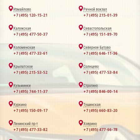
Измайлово
Речной вокзал
+7 (495) 120-15-21
+7 (495) 215-01-39
Калужская
Севастопольская
+7 (495) 477-50-37
+7 (495) 151-89-70
Коломенская
Северное Бутово
+7 (495) 477-33-61
+7 (495) 646-11-36
Крылатское
Солнцево
+7 (495) 215-53-52
+7 (495) 477-53-84
Кузьминки
Строгино
+7 (495) 744-11-37
+7 (495) 846-00-14
Куркино
Тушинская
+7 (495) 150-09-17
+7 (495) 660-83-20
Ленинский пр-т
Ховрино
+7 (495) 477-33-82
+7 (495) 477-66-78